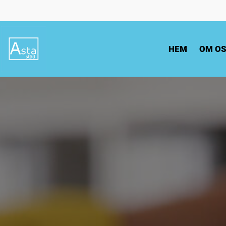
HEM
OM O