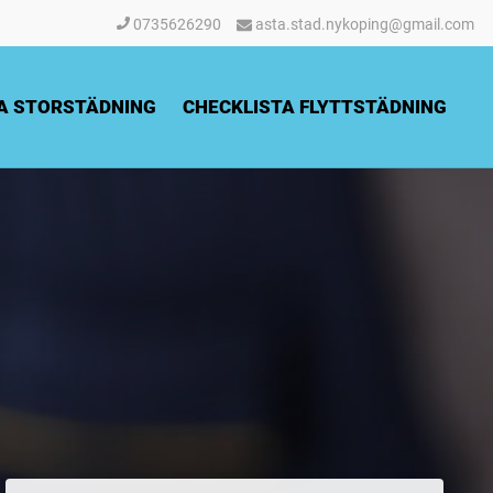
0735626290
asta.stad.nykoping@gmail.com
A STORSTÄDNING
CHECKLISTA FLYTTSTÄDNING